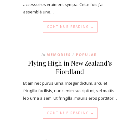
accessoires vraiment sympa. Cette fois j’ai
assemblé une…
CONTINUE READING →
In
MEMORIES
POPULAR
/
Flying High in New Zealand’s
Fiordland
Etiam nec purus urna. Integer dictum, arcu et
fringilla facilisis, nunc enim suscipit mi, vel mattis
leo urna a sem. Ut fringilla, mauris eros porttitor…
CONTINUE READING →