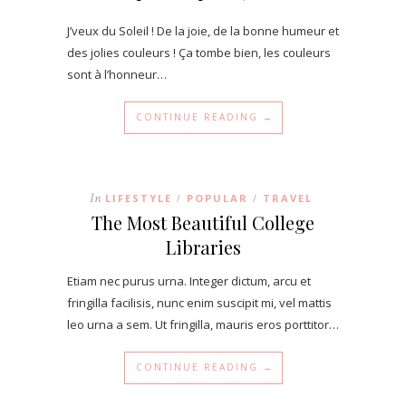
J’veux du Soleil ! De la joie, de la bonne humeur et
des jolies couleurs ! Ça tombe bien, les couleurs
sont à l’honneur…
CONTINUE READING →
In
LIFESTYLE
POPULAR
TRAVEL
/
/
The Most Beautiful College
Libraries
Etiam nec purus urna. Integer dictum, arcu et
fringilla facilisis, nunc enim suscipit mi, vel mattis
leo urna a sem. Ut fringilla, mauris eros porttitor…
CONTINUE READING →