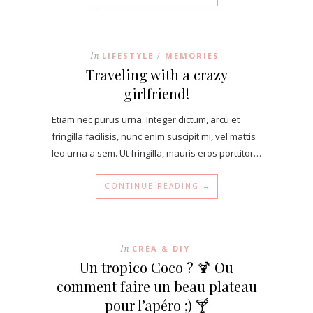
In
LIFESTYLE
MEMORIES
/
Traveling with a crazy
girlfriend!
Etiam nec purus urna. Integer dictum, arcu et
fringilla facilisis, nunc enim suscipit mi, vel mattis
leo urna a sem. Ut fringilla, mauris eros porttitor…
CONTINUE READING →
In
CRÉA & DIY
Un tropico Coco ? 🍹 Ou
comment faire un beau plateau
pour l’apéro ;) 🍸