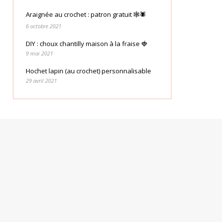
Araignée au crochet : patron gratuit 🕸🕷
6 octobre 2021
DIY : choux chantilly maison à la fraise 🍓
9 mai 2021
Hochet lapin (au crochet) personnalisable
29 avril 2021