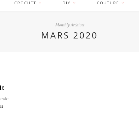
CROCHET
DIY
COUTURE
Monthly Archives
MARS 2020
ie
seule
ps