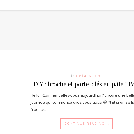
In
CRÉA & DIY
DIY : broche et porte-clés en pâte F
Hello ! Comment allez-vous aujourd’hui ? Encore une bell
journée qui commence chez vous aussi 😀 ?! Et si on se liv
à petite…
CONTINUE READING →