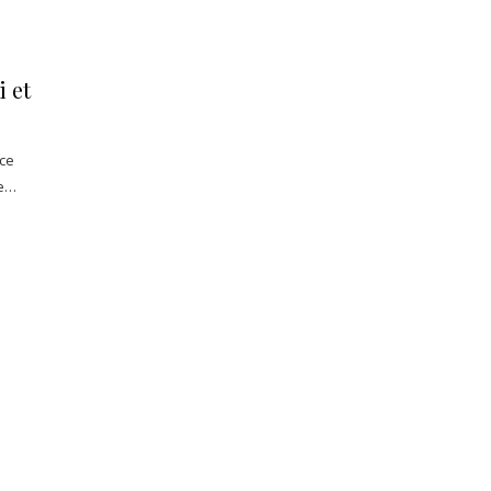
 et
 ce
se…