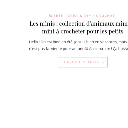
In
BÉBÉ
CRÉA & DIY
CROCHET
/
/
Les minis : collection d’animaux mimi
mini à crocheter pour les petits
Hello ! On est bien en été, je suis bien en vacances, mais
n’est pas farniente pour autant 😉 Au contraire ! Ça bos
CONTINUE READING →