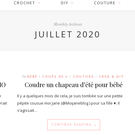
CROCHET
DIY
COUTURE
Monthly Archives
JUILLET 2020
In
BÉBÉ
COUPS DE ♥
COUTURE
CRÉA & DIY
/
/
/
IMO
Coudre un chapeau d’été pour bébé
e
Il y a quelques mois de cela, je suis tombée sur une petite
rait
pépite cousue moi Jane (@Moijaneblog ) pour sa fille ♥. Il
s’agissait…
CONTINUE READING →