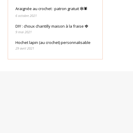
Araignée au crochet : patron gratuit 🕸🕷
6 octobre 2021
DIY : choux chantilly maison à la fraise 🍓
9 mai 2021
Hochet lapin (au crochet) personnalisable
29 avril 2021