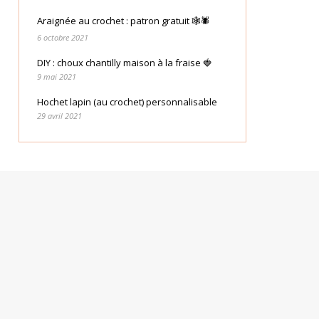
Araignée au crochet : patron gratuit 🕸🕷
6 octobre 2021
DIY : choux chantilly maison à la fraise 🍓
9 mai 2021
Hochet lapin (au crochet) personnalisable
29 avril 2021