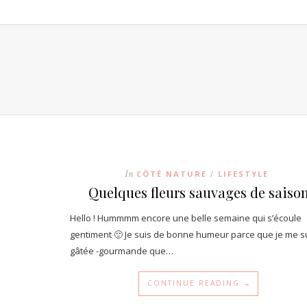
In
CÔTÉ NATURE
LIFESTYLE
/
Quelques fleurs sauvages de saiso
Hello ! Hummmm encore une belle semaine qui s’écoule
gentiment 🙂 Je suis de bonne humeur parce que je me s
gâtée -gourmande que…
CONTINUE READING →