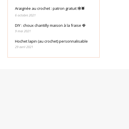
Araignée au crochet : patron gratuit 🕸🕷
6 octobre 2021
DIY : choux chantilly maison à la fraise 🍓
9 mai 2021
Hochet lapin (au crochet) personnalisable
29 avril 2021