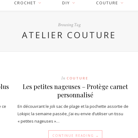
CROCHET
DIY
COUTURE
Browsing Tag
ATELIER COUTURE
In
COUTURE
plus
Les petites nageuses – Protège carnet
personnalisé
e ce
En découvrant le joli sac de plage et la pochette assortie de
Lokipic la semaine passée, j’ai eu envie d’utiliser un tissu
« petites nageuses »…
CONTINUE READING →