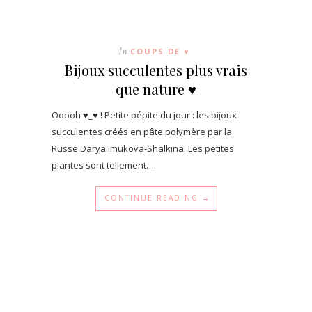
In
COUPS DE ♥
Bijoux succulentes plus vrais
que nature ♥
Ooooh ♥_♥ ! Petite pépite du jour : les bijoux
succulentes créés en pâte polymère par la
Russe Darya Imukova-Shalkina. Les petites
plantes sont tellement…
CONTINUE READING →