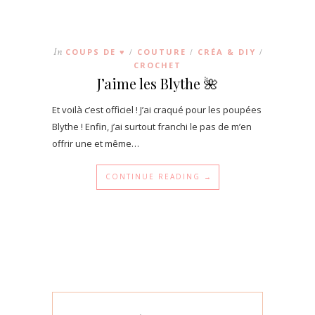
In
COUPS DE ♥
COUTURE
CRÉA & DIY
/
/
/
CROCHET
J’aime les Blythe 🌺
Et voilà c’est officiel ! J’ai craqué pour les poupées
Blythe ! Enfin, j’ai surtout franchi le pas de m’en
offrir une et même…
CONTINUE READING →