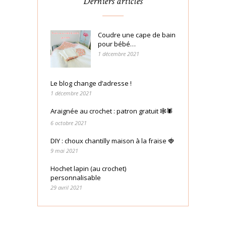
Derniers articles
Coudre une cape de bain
pour bébé…
1 décembre 2021
Le blog change d’adresse !
1 décembre 2021
Araignée au crochet : patron gratuit 🕸🕷
6 octobre 2021
DIY : choux chantilly maison à la fraise 🍓
9 mai 2021
Hochet lapin (au crochet)
personnalisable
29 avril 2021