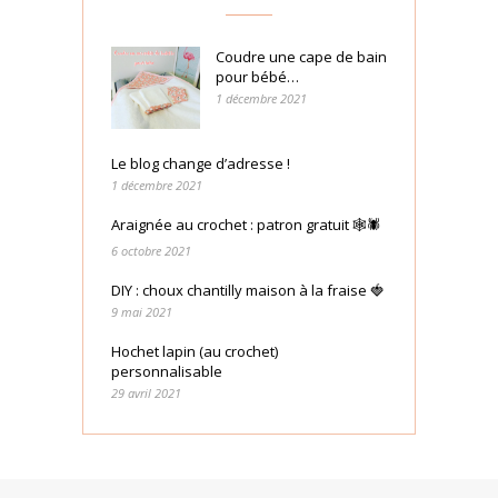
Coudre une cape de bain
pour bébé…
1 décembre 2021
Le blog change d’adresse !
1 décembre 2021
Araignée au crochet : patron gratuit 🕸🕷
6 octobre 2021
DIY : choux chantilly maison à la fraise 🍓
9 mai 2021
Hochet lapin (au crochet)
personnalisable
29 avril 2021