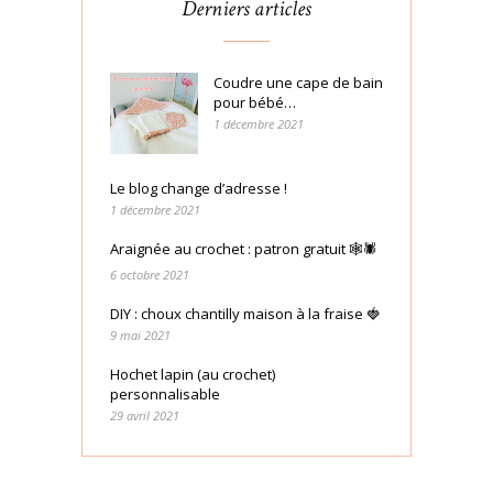
Derniers articles
Coudre une cape de bain
pour bébé…
1 décembre 2021
Le blog change d’adresse !
1 décembre 2021
Araignée au crochet : patron gratuit 🕸🕷
6 octobre 2021
DIY : choux chantilly maison à la fraise 🍓
9 mai 2021
Hochet lapin (au crochet)
personnalisable
29 avril 2021