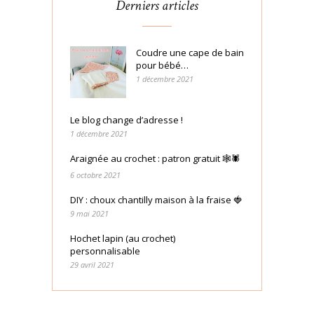
Derniers articles
Coudre une cape de bain
pour bébé…
1 décembre 2021
Le blog change d’adresse !
1 décembre 2021
Araignée au crochet : patron gratuit 🕸🕷
6 octobre 2021
DIY : choux chantilly maison à la fraise 🍓
9 mai 2021
Hochet lapin (au crochet)
personnalisable
29 avril 2021