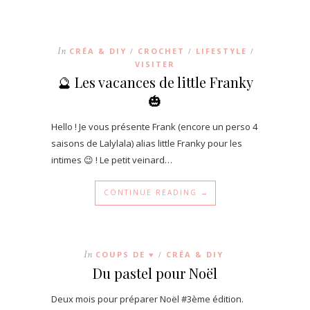
In
CRÉA & DIY
CROCHET
LIFESTYLE
/
/
/
VISITER
🔮 Les vacances de little Franky
🎃
Hello ! Je vous présente Frank (encore un perso 4
saisons de Lalylala) alias little Franky pour les
intimes 😉 ! Le petit veinard…
CONTINUE READING →
In
COUPS DE ♥
CRÉA & DIY
/
Du pastel pour Noël
Deux mois pour préparer Noël #3ème édition.