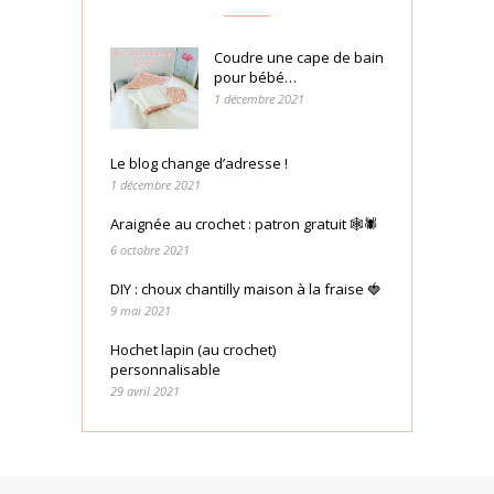
Coudre une cape de bain
pour bébé…
1 décembre 2021
Le blog change d’adresse !
1 décembre 2021
Araignée au crochet : patron gratuit 🕸🕷
6 octobre 2021
DIY : choux chantilly maison à la fraise 🍓
9 mai 2021
Hochet lapin (au crochet)
personnalisable
29 avril 2021