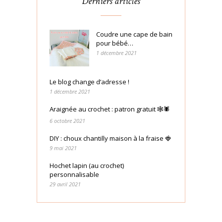
Derniers articles
Coudre une cape de bain
pour bébé…
1 décembre 2021
Le blog change d’adresse !
1 décembre 2021
Araignée au crochet : patron gratuit 🕸🕷
6 octobre 2021
DIY : choux chantilly maison à la fraise 🍓
9 mai 2021
Hochet lapin (au crochet)
personnalisable
29 avril 2021