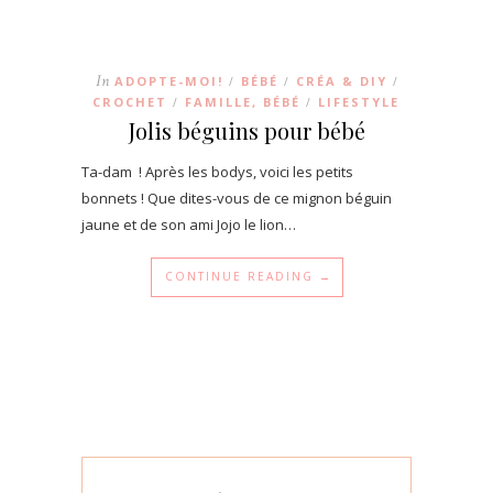
In
ADOPTE-MOI!
BÉBÉ
CRÉA & DIY
/
/
/
CROCHET
FAMILLE, BÉBÉ
LIFESTYLE
/
/
Jolis béguins pour bébé
Ta-dam ! Après les bodys, voici les petits
bonnets ! Que dites-vous de ce mignon béguin
jaune et de son ami Jojo le lion…
CONTINUE READING →