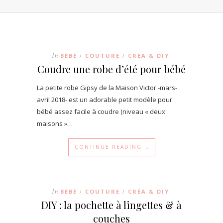
In
BÉBÉ
COUTURE
CRÉA & DIY
/
/
Coudre une robe d’été pour bébé
La petite robe Gipsy de la Maison Victor -mars-
avril 2018- est un adorable petit modèle pour
bébé assez facile à coudre (niveau « deux
maisons »…
CONTINUE READING →
In
BÉBÉ
COUTURE
CRÉA & DIY
/
/
DIY : la pochette à lingettes & à
couches