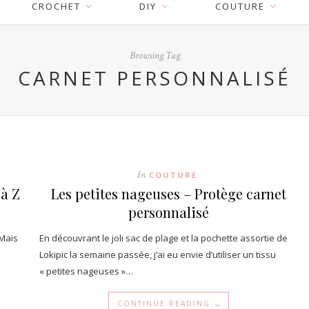
CROCHET
DIY
COUTURE
Browsing Tag
CARNET PERSONNALISÉ
In
COUTURE
 à Z
Les petites nageuses – Protège carnet
personnalisé
 Mais
En découvrant le joli sac de plage et la pochette assortie de
n
Lokipic la semaine passée, j’ai eu envie d’utiliser un tissu
« petites nageuses »…
CONTINUE READING →