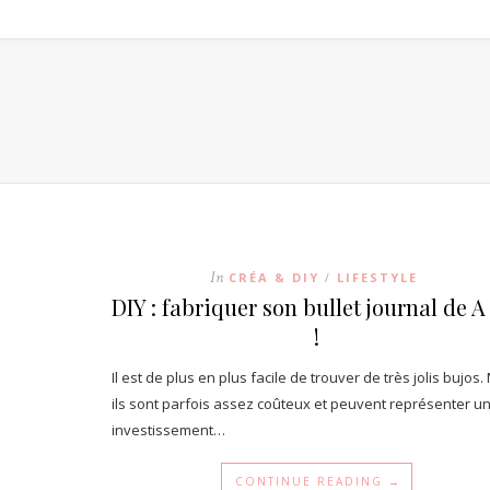
In
CRÉA & DIY
LIFESTYLE
/
DIY : fabriquer son bullet journal de A
!
Il est de plus en plus facile de trouver de très jolis bujos.
ils sont parfois assez coûteux et peuvent représenter u
investissement…
CONTINUE READING →