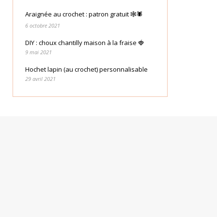
Araignée au crochet : patron gratuit 🕸🕷
6 octobre 2021
DIY : choux chantilly maison à la fraise 🍓
9 mai 2021
Hochet lapin (au crochet) personnalisable
29 avril 2021