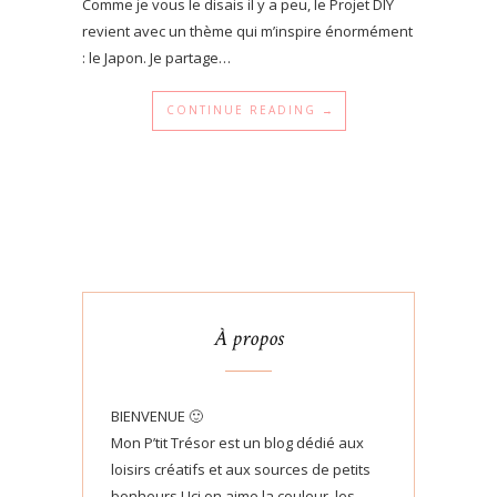
Comme je vous le disais il y a peu, le Projet DIY
revient avec un thème qui m’inspire énormément
: le Japon. Je partage…
CONTINUE READING →
À propos
BIENVENUE 🙂
Mon P’tit Trésor est un blog dédié aux
loisirs créatifs et aux sources de petits
bonheurs ! Ici on aime la couleur, les