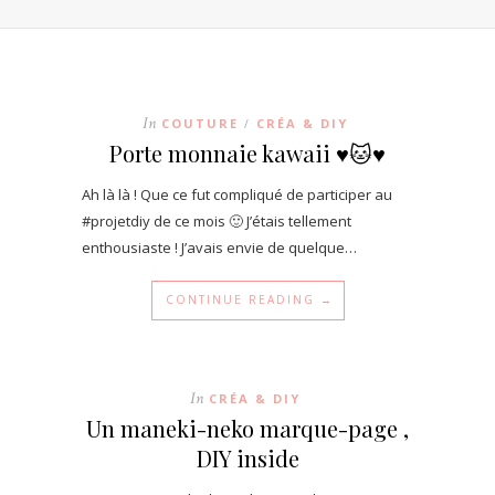
In
COUTURE
CRÉA & DIY
/
Porte monnaie kawaii ♥🐱♥
Ah là là ! Que ce fut compliqué de participer au
#projetdiy de ce mois 🙂 J’étais tellement
enthousiaste ! J’avais envie de quelque…
CONTINUE READING →
In
CRÉA & DIY
Un maneki-neko marque-page ,
DIY inside