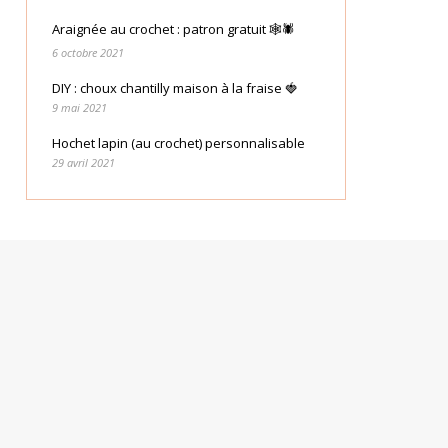
Araignée au crochet : patron gratuit 🕸🕷
6 octobre 2021
DIY : choux chantilly maison à la fraise 🍓
9 mai 2021
Hochet lapin (au crochet) personnalisable
29 avril 2021