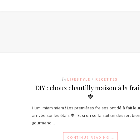
In
LIFESTYLE
RECETTES
/
DIY : choux chantilly maison à la fra
🍓
Hum, miam miam ! Les premières fraises ont déjà fait leu
arrivée sur les étals 🍓 ! Et si on se faisait un dessert bie
gourmand…
CONTINUE READING →