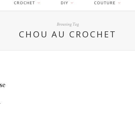
CROCHET
DIY
COUTURE
Browsing Tag
CHOU AU CROCHET
ise
r
n