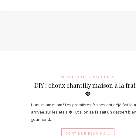
In
LIFESTYLE
RECETTES
/
DIY : choux chantilly maison à la fra
🍓
Hum, miam miam ! Les premières fraises ont déjà fait leu
arrivée sur les étals 🍓 ! Et si on se faisait un dessert bie
gourmand…
CONTINUE READING →