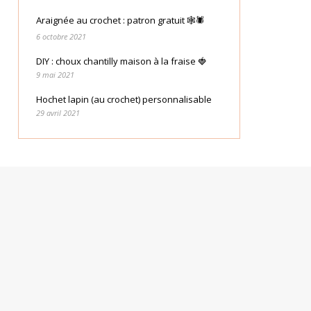
Araignée au crochet : patron gratuit 🕸🕷
6 octobre 2021
DIY : choux chantilly maison à la fraise 🍓
9 mai 2021
Hochet lapin (au crochet) personnalisable
29 avril 2021