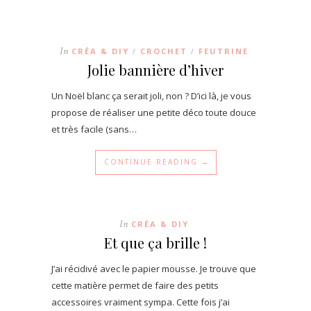
In
CRÉA & DIY
CROCHET
FEUTRINE
/
/
Jolie bannière d’hiver
Un Noël blanc ça serait joli, non ? D’ici là, je vous
propose de réaliser une petite déco toute douce
et très facile (sans…
CONTINUE READING →
In
CRÉA & DIY
Et que ça brille !
J’ai récidivé avec le papier mousse. Je trouve que
cette matière permet de faire des petits
accessoires vraiment sympa. Cette fois j’ai