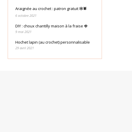
Araignée au crochet : patron gratuit 🕸🕷
6 octobre 2021
DIY : choux chantilly maison à la fraise 🍓
9 mai 2021
Hochet lapin (au crochet) personnalisable
29 avril 2021