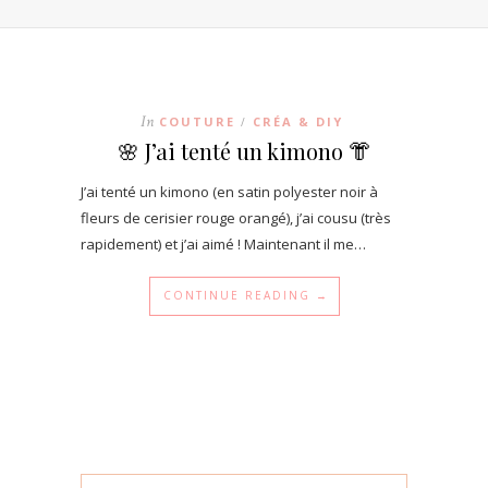
In
COUTURE
CRÉA & DIY
/
🌸 J’ai tenté un kimono 👘
J’ai tenté un kimono (en satin polyester noir à
fleurs de cerisier rouge orangé), j’ai cousu (très
rapidement) et j’ai aimé ! Maintenant il me…
CONTINUE READING →