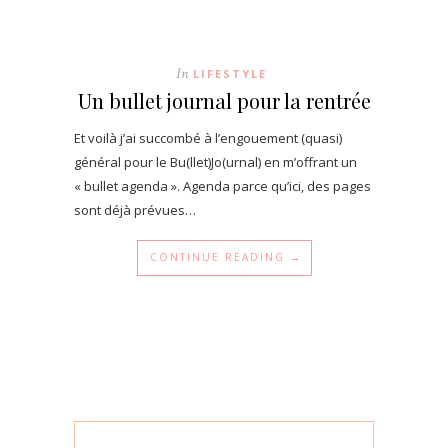
In
LIFESTYLE
Un bullet journal pour la rentrée
Et voilà j’ai succombé à l’engouement (quasi)
général pour le Bu(llet)Jo(urnal) en m’offrant un
« bullet agenda ». Agenda parce qu’ici, des pages
sont déjà prévues…
CONTINUE READING →