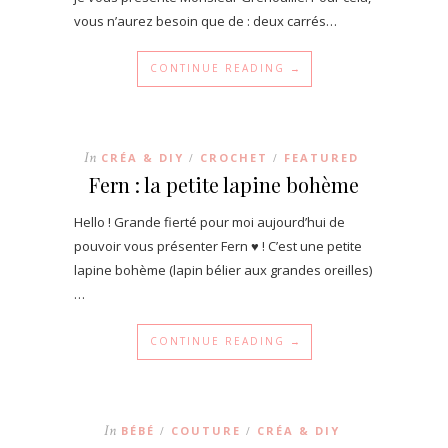
vous n’aurez besoin que de : deux carrés…
CONTINUE READING →
In
CRÉA & DIY
CROCHET
FEATURED
/
/
Fern : la petite lapine bohème
Hello ! Grande fierté pour moi aujourd’hui de
pouvoir vous présenter Fern ♥ ! C’est une petite
lapine bohème (lapin bélier aux grandes oreilles)
…
CONTINUE READING →
In
BÉBÉ
COUTURE
CRÉA & DIY
/
/