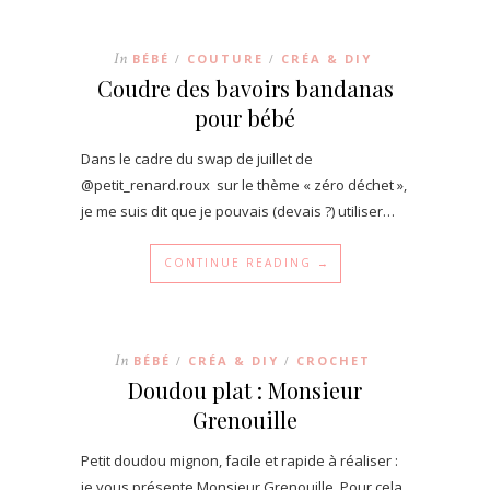
In
BÉBÉ
COUTURE
CRÉA & DIY
/
/
Coudre des bavoirs bandanas
pour bébé
Dans le cadre du swap de juillet de
@petit_renard.roux sur le thème « zéro déchet »,
je me suis dit que je pouvais (devais ?) utiliser…
CONTINUE READING →
In
BÉBÉ
CRÉA & DIY
CROCHET
/
/
Doudou plat : Monsieur
Grenouille
Petit doudou mignon, facile et rapide à réaliser :
je vous présente Monsieur Grenouille. Pour cela,