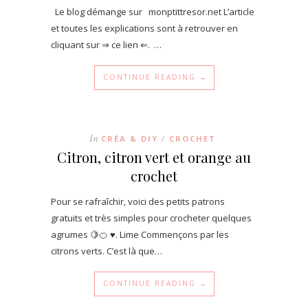
Le blog démange sur monptittresor.net L’article
et toutes les explications sont à retrouver en
cliquant sur ⇒ ce lien ⇐. …
CONTINUE READING →
In
CRÉA & DIY
CROCHET
/
Citron, citron vert et orange au
crochet
Pour se rafraîchir, voici des petits patrons
gratuits et très simples pour crocheter quelques
agrumes 🍋🍊 ♥. Lime Commençons par les
citrons verts. C’est là que…
CONTINUE READING →