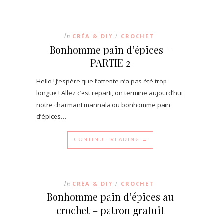
In
CRÉA & DIY
CROCHET
/
Bonhomme pain d’épices –
PARTIE 2
Hello ! J’espère que l’attente n’a pas été trop
longue ! Allez c’est reparti, on termine aujourd’hui
notre charmant mannala ou bonhomme pain
d’épices…
CONTINUE READING →
In
CRÉA & DIY
CROCHET
/
Bonhomme pain d’épices au
crochet – patron gratuit