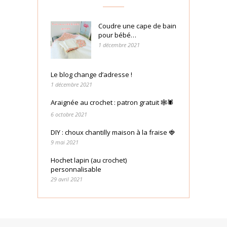
Coudre une cape de bain
pour bébé…
1 décembre 2021
Le blog change d’adresse !
1 décembre 2021
Araignée au crochet : patron gratuit 🕸🕷
6 octobre 2021
DIY : choux chantilly maison à la fraise 🍓
9 mai 2021
Hochet lapin (au crochet)
personnalisable
29 avril 2021