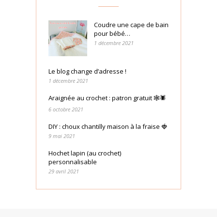
Coudre une cape de bain
pour bébé…
1 décembre 2021
Le blog change d’adresse !
1 décembre 2021
Araignée au crochet : patron gratuit 🕸🕷
6 octobre 2021
DIY : choux chantilly maison à la fraise 🍓
9 mai 2021
Hochet lapin (au crochet)
personnalisable
29 avril 2021