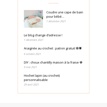
Coudre une cape de bain
pour bébé…
1 décembre 2021
Le blog change d’adresse !
1 décembre 2021
Araignée au crochet : patron gratuit 🕸🕷
6 octobre 2021
DIY : choux chantilly maison à la fraise 🍓
9 mai 2021
Hochet lapin (au crochet)
personnalisable
29 avril 2021