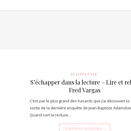
In
LIFESTYLE
S’échapper dans la lecture – Lire et re
Fred Vargas
C’est par le plus grand des hasards que j’ai découvert la
sortie de la dernière enquête de Jean-Baptiste Adamsbe
Quand sort la recluse…
CONTINUE READING →