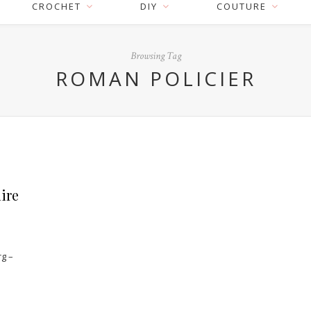
CROCHET
DIY
COUTURE
Browsing Tag
ROMAN POLICIER
lire
rg –