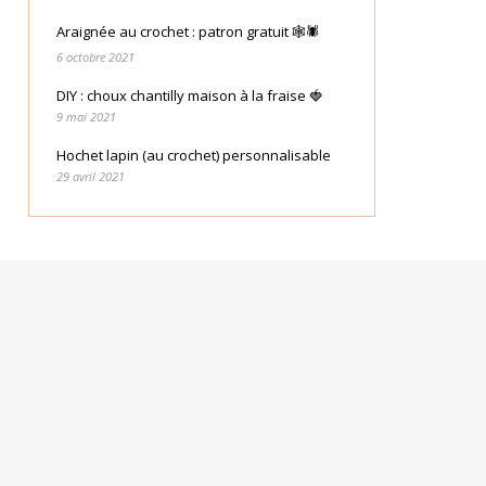
Araignée au crochet : patron gratuit 🕸🕷
6 octobre 2021
DIY : choux chantilly maison à la fraise 🍓
9 mai 2021
Hochet lapin (au crochet) personnalisable
29 avril 2021