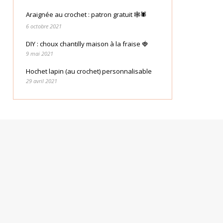
Araignée au crochet : patron gratuit 🕸🕷
6 octobre 2021
DIY : choux chantilly maison à la fraise 🍓
9 mai 2021
Hochet lapin (au crochet) personnalisable
29 avril 2021