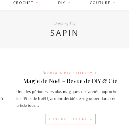
CROCHET
DIY
COUTURE
Browsing Tag
SAPIN
In
CRÉA & DIY
LIFESTYLE
/
Magie de Noël – Revue de DIY & Cie
Une des périodes les plus magiques de l’année approche :
 à
les fêtes de Noël ! J’ai donc décidé de regrouper dans cet
article tous…
CONTINUE READING →