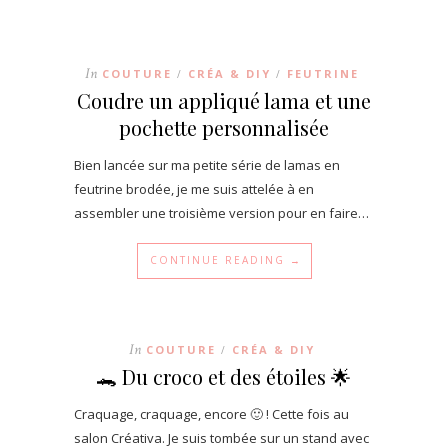
In
COUTURE
CRÉA & DIY
FEUTRINE
/
/
Coudre un appliqué lama et une
pochette personnalisée
Bien lancée sur ma petite série de lamas en
feutrine brodée, je me suis attelée à en
assembler une troisième version pour en faire…
CONTINUE READING →
In
COUTURE
CRÉA & DIY
/
🐊 Du croco et des étoiles 🌟
Craquage, craquage, encore 🙂 ! Cette fois au
salon Créativa. Je suis tombée sur un stand avec