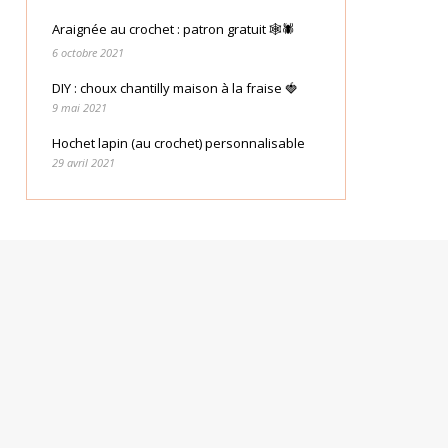
Araignée au crochet : patron gratuit 🕸🕷
6 octobre 2021
DIY : choux chantilly maison à la fraise 🍓
9 mai 2021
Hochet lapin (au crochet) personnalisable
29 avril 2021