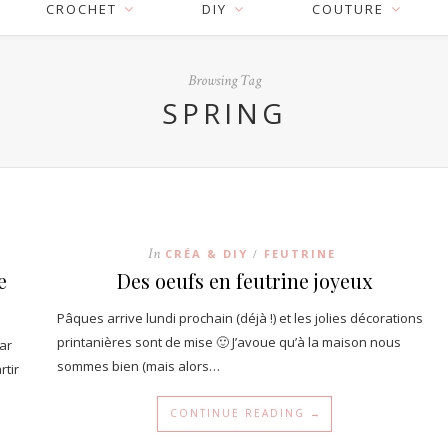
CROCHET
DIY
COUTURE
Browsing Tag
SPRING
In
CRÉA & DIY
FEUTRINE
/
e
Des oeufs en feutrine joyeux
Pâques arrive lundi prochain (déjà !) et les jolies décorations
printanières sont de mise 🙂 J’avoue qu’à la maison nous
ar
sommes bien (mais alors…
rtir
CONTINUE READING →