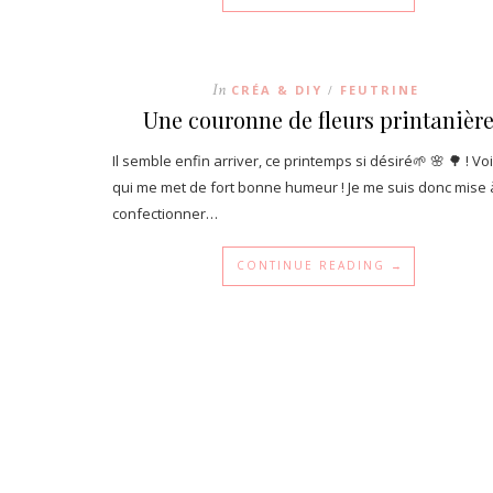
In
CRÉA & DIY
FEUTRINE
/
Une couronne de fleurs printanièr
Il semble enfin arriver, ce printemps si désiré🌱 🌸 🌳 ! Voi
qui me met de fort bonne humeur ! Je me suis donc mise 
confectionner…
CONTINUE READING →