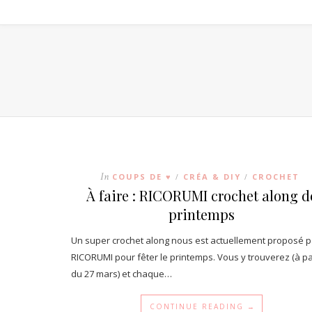
In
COUPS DE ♥
CRÉA & DIY
CROCHET
/
/
À faire : RICORUMI crochet along d
printemps
Un super crochet along nous est actuellement proposé p
RICORUMI pour fêter le printemps. Vous y trouverez (à pa
du 27 mars) et chaque…
CONTINUE READING →