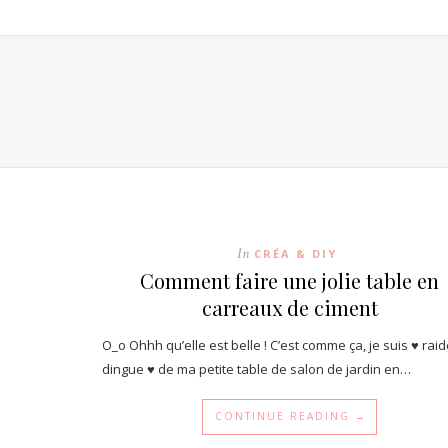
In
CRÉA & DIY
Comment faire une jolie table en
carreaux de ciment
O_o Ohhh qu’elle est belle ! C’est comme ça, je suis ♥ rai
dingue ♥ de ma petite table de salon de jardin en…
CONTINUE READING →