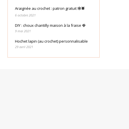
Araignée au crochet : patron gratuit 🕸🕷
6 octobre 2021
DIY : choux chantilly maison à la fraise 🍓
9 mai 2021
Hochet lapin (au crochet) personnalisable
29 avril 2021