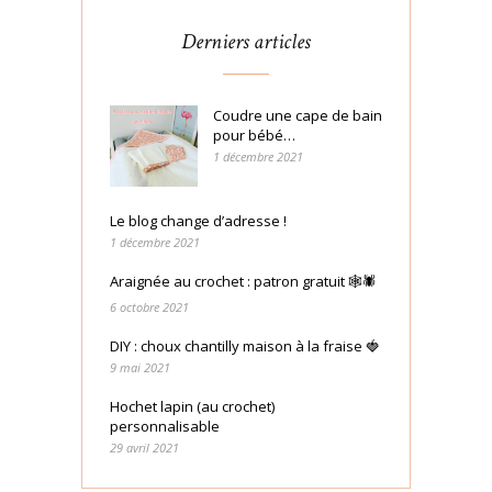
Derniers articles
Coudre une cape de bain
pour bébé…
1 décembre 2021
Le blog change d’adresse !
1 décembre 2021
Araignée au crochet : patron gratuit 🕸🕷
6 octobre 2021
DIY : choux chantilly maison à la fraise 🍓
9 mai 2021
Hochet lapin (au crochet)
personnalisable
29 avril 2021