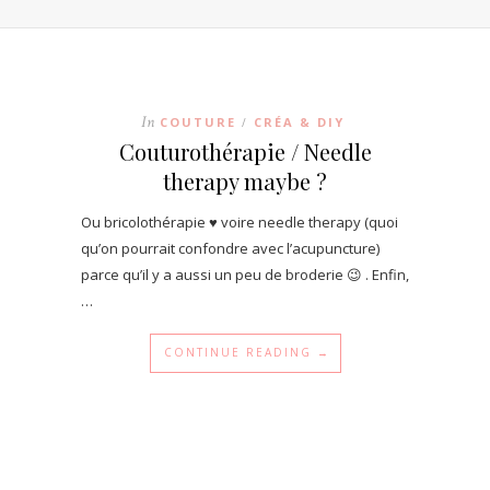
In
COUTURE
CRÉA & DIY
/
Couturothérapie / Needle
therapy maybe ?
Ou bricolothérapie ♥ voire needle therapy (quoi
qu’on pourrait confondre avec l’acupuncture)
parce qu’il y a aussi un peu de broderie 😉 . Enfin,
…
CONTINUE READING →