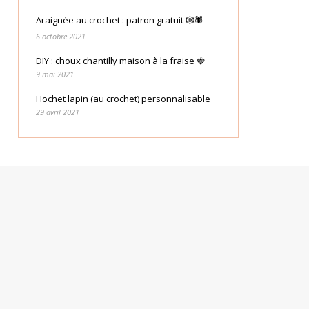
Araignée au crochet : patron gratuit 🕸🕷
6 octobre 2021
DIY : choux chantilly maison à la fraise 🍓
9 mai 2021
Hochet lapin (au crochet) personnalisable
29 avril 2021