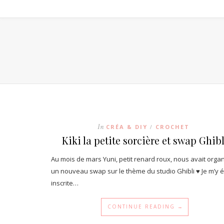
In
CRÉA & DIY
CROCHET
/
Kiki la petite sorcière et swap Ghibl
Au mois de mars Yuni, petit renard roux, nous avait orga
un nouveau swap sur le thème du studio Ghibli ♥ Je m’y é
inscrite…
CONTINUE READING →