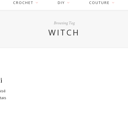
CROCHET
DIY
COUTURE
Browsing Tag
WITCH
i
nisé
tais