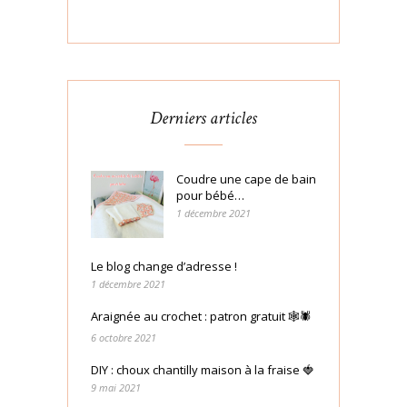
Derniers articles
Coudre une cape de bain
pour bébé…
1 décembre 2021
Le blog change d’adresse !
1 décembre 2021
Araignée au crochet : patron gratuit 🕸🕷
6 octobre 2021
DIY : choux chantilly maison à la fraise 🍓
9 mai 2021