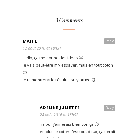
3 Comments
MAHIE
Reply
12 août 2016 at 18h31
Hello, ça me donne des idées 🙂
je vais peut-être m’y essayer, mais en tout coton
🙂
Je te montrerai le résultat si j’y arrive 😉
ADELINE JULIETTE
Reply
24 août 2016 at 15h52
ha oui, j’aimerais bien voir ça 🙂
en plus le coton c’est tout doux, ça serait