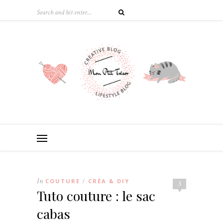
In
COUTURE
CRÉA & DIY
/
3
Tuto couture : le sac
cabas