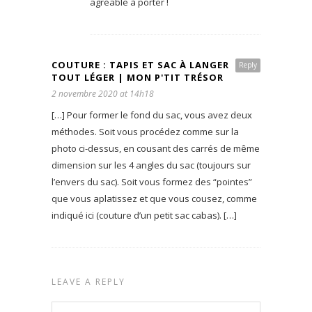
agréable à porter !
COUTURE : TAPIS ET SAC À LANGER
Reply
TOUT LÉGER | MON P'TIT TRÉSOR
2 novembre 2020 at 14h18
[…] Pour former le fond du sac, vous avez deux
méthodes. Soit vous procédez comme sur la
photo ci-dessus, en cousant des carrés de même
dimension sur les 4 angles du sac (toujours sur
l’envers du sac). Soit vous formez des “pointes”
que vous aplatissez et que vous cousez, comme
indiqué ici (couture d’un petit sac cabas). […]
LEAVE A REPLY