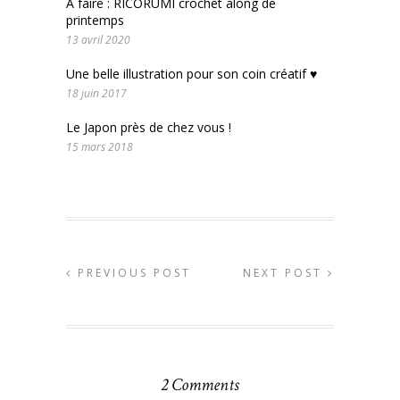
À faire : RICORUMI crochet along de
printemps
13 avril 2020
Une belle illustration pour son coin créatif ♥
18 juin 2017
Le Japon près de chez vous !
15 mars 2018
PREVIOUS POST
NEXT POST
2 Comments