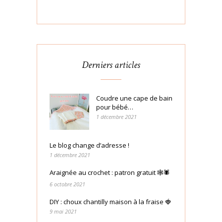
Derniers articles
Coudre une cape de bain
pour bébé…
1 décembre 2021
Le blog change d’adresse !
1 décembre 2021
Araignée au crochet : patron gratuit 🕸🕷
6 octobre 2021
DIY : choux chantilly maison à la fraise 🍓
9 mai 2021