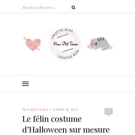
In
COUTURE
CRÉA & DIY
/
2
Le félin costume
d’Halloween sur mesure