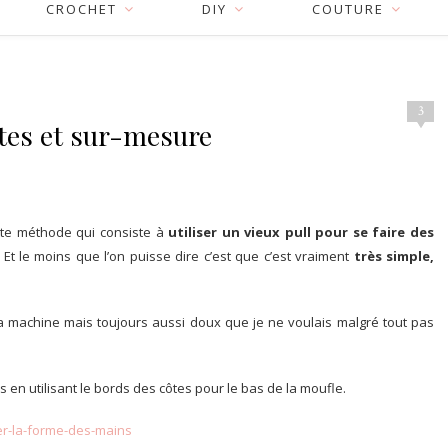
CROCHET
DIY
COUTURE
3
aites et sur-mesure
tte méthode qui consiste à
utiliser un vieux pull pour se faire des
Et le moins que l’on puisse dire c’est que c’est vraiment
très simple,
à la machine mais toujours aussi doux que je ne voulais malgré tout pas
 en utilisant le bords des côtes pour le bas de la moufle.