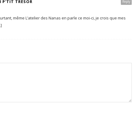
 P'TIT TRÉSOR
Reply
ourtant, même L’atelier des Nanas en parle ce moi-ci, je crois que mes
]