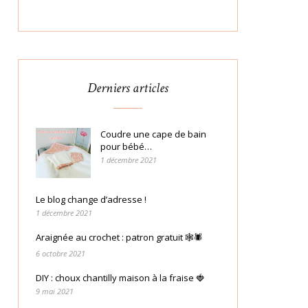
Derniers articles
Coudre une cape de bain
pour bébé…
1 décembre 2021
Le blog change d’adresse !
1 décembre 2021
Araignée au crochet : patron gratuit 🕸🕷
6 octobre 2021
DIY : choux chantilly maison à la fraise 🍓
9 mai 2021