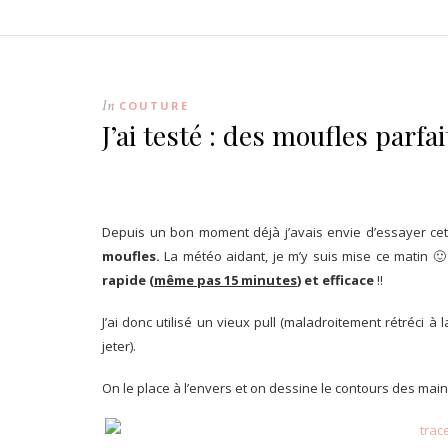
In
COUTURE
J’ai testé : des moufles parf
Depuis un bon moment déjà j’avais envie d’essayer ce
moufles.
La météo aidant, je m’y suis mise ce matin 🙂 
rapide (
même pas 15 minutes
) et efficace
!!
J’ai donc utilisé un vieux pull (maladroitement rétréci 
jeter).
On le place à l’envers et on dessine le contours des mains