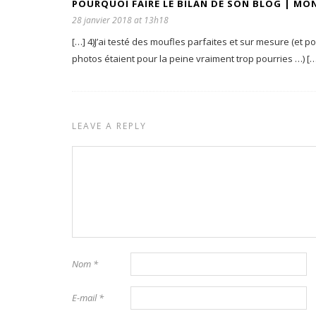
POURQUOI FAIRE LE BILAN DE SON BLOG | MON
28 janvier 2018 at 13h18
[…] 4)J’ai testé des moufles parfaites et sur mesure (et p
photos étaient pour la peine vraiment trop pourries …) […
LEAVE A REPLY
Nom
*
E-mail
*