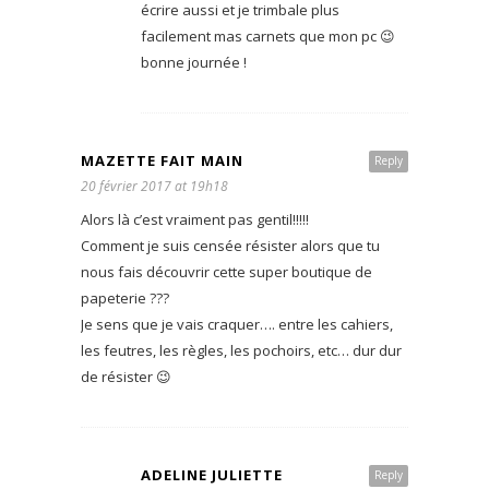
écrire aussi et je trimbale plus
facilement mas carnets que mon pc 😉
bonne journée !
MAZETTE FAIT MAIN
Reply
20 février 2017 at 19h18
Alors là c’est vraiment pas gentil!!!!!
Comment je suis censée résister alors que tu
nous fais découvrir cette super boutique de
papeterie ???
Je sens que je vais craquer…. entre les cahiers,
les feutres, les règles, les pochoirs, etc… dur dur
de résister 😉
ADELINE JULIETTE
Reply