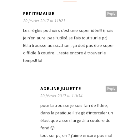
PETITEMAIISE
Reply
20 février 2017 at 11h21
Les règles pochoirs c’est une super idée!!! (mais
je n’en aurai pas l’utilité, je fais tout sur le pc)
Et la trousse aussi….hum, ça doit pas être super
difficile à coudre….reste encore à trouver le
temps!! lol
ADELINE JULIETTE
Reply
20 février 2017 at 11h34
pour la trousse je suis fan de l’idée,
dans la pratique il s’agit d’intercaler un
élastique assez large à la couture du
fond 🙂
tout sur pc, oh ? j’aime encore pas mal