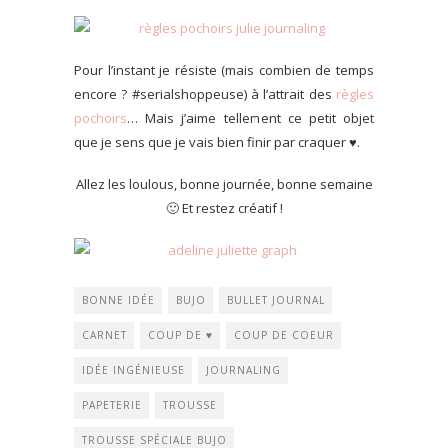
Pour l’instant je résiste (mais combien de temps
encore ? #serialshoppeuse) à l’attrait des
règles
pochoirs
… Mais j’aime tellement ce petit objet
que je sens que je vais bien finir par craquer ♥.
Allez les loulous, bonne journée, bonne semaine
🙂 Et restez créatif !
BONNE IDÉE
BUJO
BULLET JOURNAL
CARNET
COUP DE ♥
COUP DE COEUR
IDÉE INGÉNIEUSE
JOURNALING
PAPETERIE
TROUSSE
TROUSSE SPÉCIALE BUJO