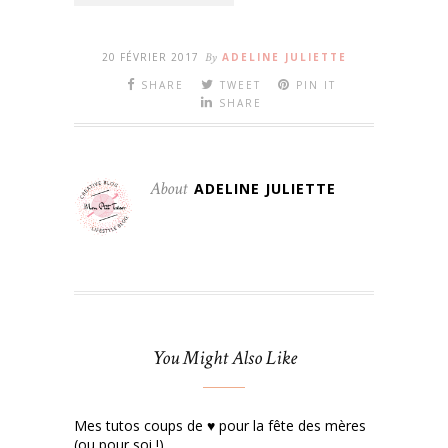
20 FÉVRIER 2017
By
ADELINE JULIETTE
SHARE
TWEET
PIN IT
SHARE
About
ADELINE JULIETTE
You Might Also Like
Mes tutos coups de ♥ pour la fête des mères
(ou pour soi !)