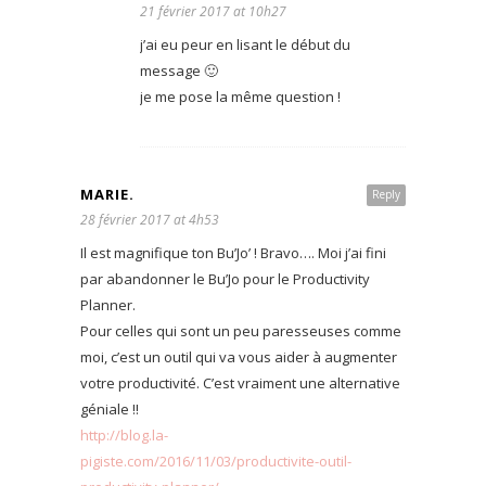
21 février 2017 at 10h27
j’ai eu peur en lisant le début du
message 🙂
je me pose la même question !
MARIE.
Reply
28 février 2017 at 4h53
Il est magnifique ton Bu’Jo’ ! Bravo…. Moi j’ai fini
par abandonner le Bu’Jo pour le Productivity
Planner.
Pour celles qui sont un peu paresseuses comme
moi, c’est un outil qui va vous aider à augmenter
votre productivité. C’est vraiment une alternative
géniale !!
http://blog.la-
pigiste.com/2016/11/03/productivite-outil-