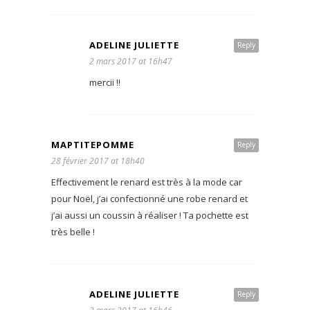
ADELINE JULIETTE
Reply
2 mars 2017 at 16h47
mercii !!
MAPTITEPOMME
Reply
28 février 2017 at 18h40
Effectivement le renard est très à la mode car
pour Noël, j’ai confectionné une robe renard et
j’ai aussi un coussin à réaliser ! Ta pochette est
très belle !
ADELINE JULIETTE
Reply