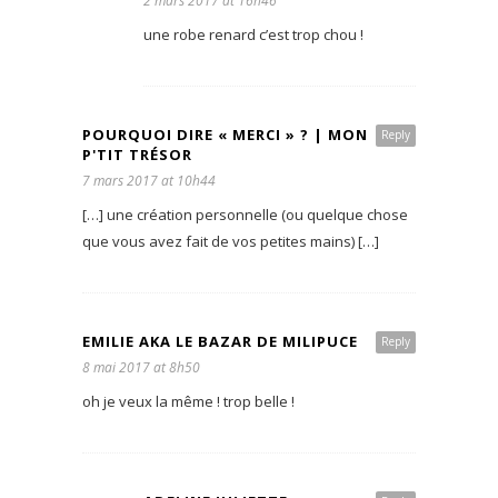
2 mars 2017 at 16h46
une robe renard c’est trop chou !
POURQUOI DIRE « MERCI » ? | MON
Reply
P'TIT TRÉSOR
7 mars 2017 at 10h44
[…] une création personnelle (ou quelque chose
que vous avez fait de vos petites mains) […]
EMILIE AKA LE BAZAR DE MILIPUCE
Reply
8 mai 2017 at 8h50
oh je veux la même ! trop belle !