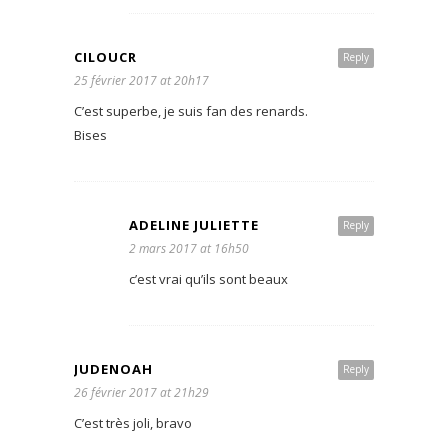
CILOUCR
Reply
25 février 2017 at 20h17
C’est superbe, je suis fan des renards.
Bises
ADELINE JULIETTE
Reply
2 mars 2017 at 16h50
c’est vrai qu’ils sont beaux
JUDENOAH
Reply
26 février 2017 at 21h29
C’est très joli, bravo