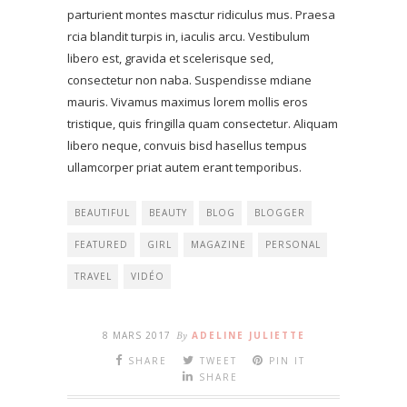
parturient montes masctur ridiculus mus. Praesa
rcia blandit turpis in, iaculis arcu. Vestibulum
libero est, gravida et scelerisque sed,
consectetur non naba. Suspendisse mdiane
mauris. Vivamus maximus lorem mollis eros
tristique, quis fringilla quam consectetur. Aliquam
libero neque, convuis bisd hasellus tempus
ullamcorper priat autem erant temporibus.
BEAUTIFUL
BEAUTY
BLOG
BLOGGER
FEATURED
GIRL
MAGAZINE
PERSONAL
TRAVEL
VIDÉO
8 MARS 2017
By
ADELINE JULIETTE
SHARE
TWEET
PIN IT
SHARE