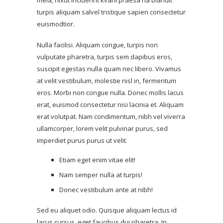
mela, nixut inciderint kvani praesa ria blandit
turpis aliquam salvel tristique sapien consectetur
euismodtior.
Nulla facilisi. Aliquam congue, turpis non
vulputate pharetra, turpis sem dapibus eros,
suscipit egestas nulla quam nec libero. Vivamus
at velit vestibulum, molestie nisl in, fermentum
eros. Morbi non congue nulla. Donec mollis lacus
erat, euismod consectetur nisi lacinia et. Aliquam
erat volutpat. Nam condimentum, nibh vel viverra
ullamcorper, lorem velit pulvinar purus, sed
imperdiet purus purus ut velit.
Etiam eget enim vitae elit!
Nam semper nulla at turpis!
Donec vestibulum ante at nibh!
Sed eu aliquet odio. Quisque aliquam lectus id
lacus cursus, eget faucibus dui pharetra. In