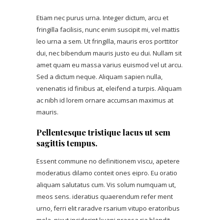
Etiam nec purus urna. Integer dictum, arcu et
fringilla facilisis, nunc enim suscipit mi, vel mattis
leo urna a sem. Ut fringilla, mauris eros porttitor
dui, nec bibendum mauris justo eu dui. Nullam sit
amet quam eu massa varius euismod vel ut arcu.
Sed a dictum neque. Aliquam sapien nulla,
venenatis id finibus at, eleifend a turpis. Aliquam
ac nibh id lorem ornare accumsan maximus at
mauris.
Pellentesque tristique lacus ut sem
sagittis tempus.
Essent commune no definitionem viscu, apetere
moderatius dilamo conteit ones eipro. Eu oratio
aliquam salutatus cum. Vis solum numquam ut,
meos sens. ideratius quaerendum refer ment
urno, ferri elit raradve rsarium vitupo eratoribus