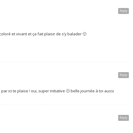
Reply
loré et vivant et ça fait plaisir de s’y balader 🙂
Reply
ar ici te plaise ! oui, super initiative 🙂 belle journée à toi aussi
Reply