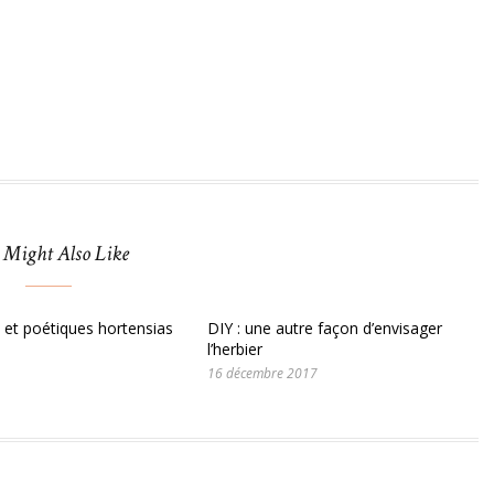
 Might Also Like
 et poétiques hortensias
DIY : une autre façon d’envisager
l’herbier
16 décembre 2017