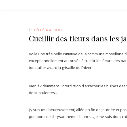
In
CÔTÉ NATURE
Cueillir des fleurs dans les 
Voilà une très belle initiative de la commune mosellane de T
exceptionnellement autorisés à cueillir les fleurs des p
tout tailler avant la grisaille de l’hiver.
Bien évidemment : interdiction d’arracher les bulbes des 
de succulentes…
J’y suis (malheureusement) allée en fin de journée et pas
pompons de chrysanthèmes blancs… Je me suis donc rabat