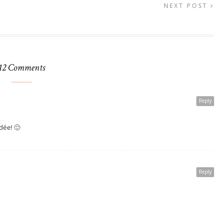
NEXT POST
12 Comments
Reply
dée! 🙂
Reply