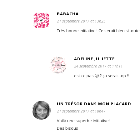
BABACHA
21 septembre 2017 at 13h25
Très bonne initiative ! Ce serait bien si toutes
ADELINE JULIETTE
24 septembre 2017 at 11h11
est-ce pas 🙂 ? ça serait top !!
UN TRÉSOR DANS MON PLACARD
21 septembre 2017 at 18h47
Voilà une superbe initiative!
Des bisous