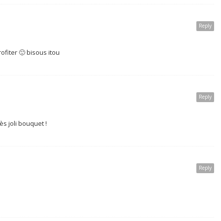
Reply
ofiter 🙂 bisous itou
Reply
rès joli bouquet !
Reply