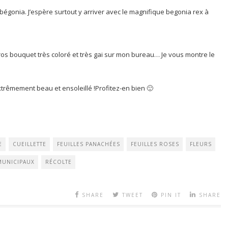
bégonia. J’espère surtout y arriver avec le magnifique begonia rex à
ros bouquet très coloré et très gai sur mon bureau… Je vous montre le
xtrêmement beau et ensoleillé !Profitez-en bien 🙂
E
CUEILLETTE
FEUILLES PANACHÉES
FEUILLES ROSES
FLEURS
MUNICIPAUX
RÉCOLTE
SHARE
TWEET
PIN IT
SHARE