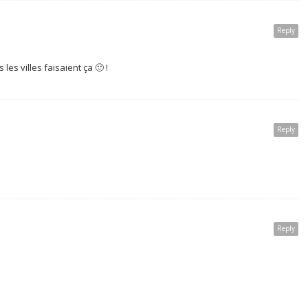
Reply
 les villes faisaient ça 🙂 !
Reply
Reply