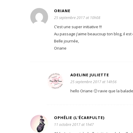
ORIANE
25 septembre 2017 at 10h08
C’est une super initiative !!!
Au passage j’aime beaucoup ton blog, il est co
Belle journée,
Oriane
ADELINE JULIETTE
25 septembre 2017 at 14h56
hello Oriane 🙂 ravie que la balade p
OPHÉLIE (L'ÉCARPULTE)
11 octobre 2017 at 1h47