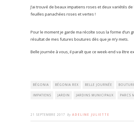
J’ai trouvé de beaux impatiens roses et deux variétés de 
feuilles panachées roses et vertes !
Pour le moment je garde ma récolte sous la forme d’un g
résultat de mes futures boutures dès que je m’y mets.
Belle journée à vous, il paraît que ce week-end va être e
BÉGONIA
BÉGONIA REX
BELLE JOURNÉE
BOUTUR
IMPATIENS
JARDIN
JARDINS MUNICIPAUX
PARCS 
21 SEPTEMBRE 2017
By
ADELINE JULIETTE