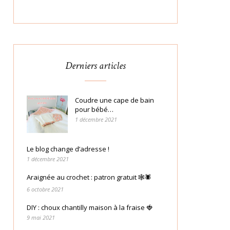
Derniers articles
Coudre une cape de bain
pour bébé…
1 décembre 2021
Le blog change d’adresse !
1 décembre 2021
Araignée au crochet : patron gratuit 🕸🕷
6 octobre 2021
DIY : choux chantilly maison à la fraise 🍓
9 mai 2021