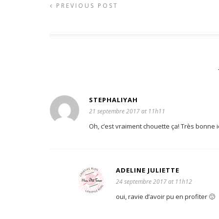
PREVIOUS POST
STEPHALIYAH
21 septembre 2017 at 11h11
Oh, c’est vraiment chouette ça! Très bonne i
ADELINE JULIETTE
24 septembre 2017 at 11h12
oui, ravie d’avoir pu en profiter 🙂