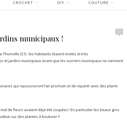
CROCHET
DIY
COUTURE
12
jardins municipaux !
hionville (57) : les habitants étaient invités et très
arcs et jardins municipaux avant que les ouvriers municipaux ne viennent
vivaces qui repousseront l’an prochain et de repartir avec des plants
 mal de fleurs avaient déjà été coupées ! En particulier les beaux gros
tue sur des plantes à bouturer !!