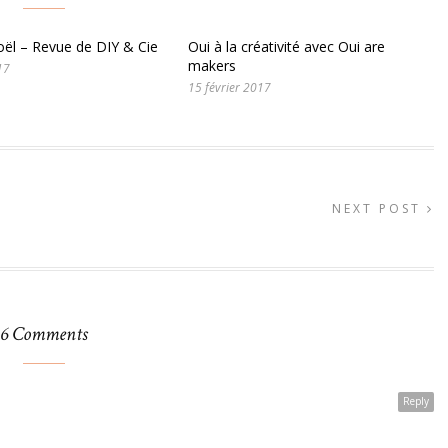
ël – Revue de DIY & Cie
Oui à la créativité avec Oui are
makers
17
15 février 2017
NEXT POST
6 Comments
Reply