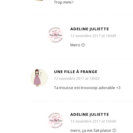
Trop mimi !
ADELINE JULIETTE
12 novembre 2017 at 16h49
Merci 🙂
UNE FILLE À FRANGE
13 novembre 2017 at 18h02
Ta trousse est trooooop adorable <3
ADELINE JULIETTE
15 novembre 2017 at 16h40
merci, ça me fait plaisir 🙂