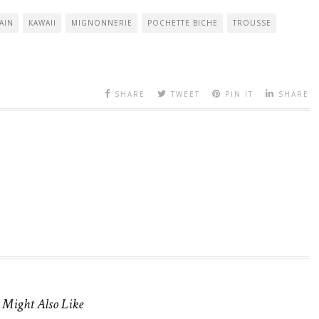
AIN
KAWAII
MIGNONNERIE
POCHETTE BICHE
TROUSSE
SHARE
TWEET
PIN IT
SHARE
 Might Also Like