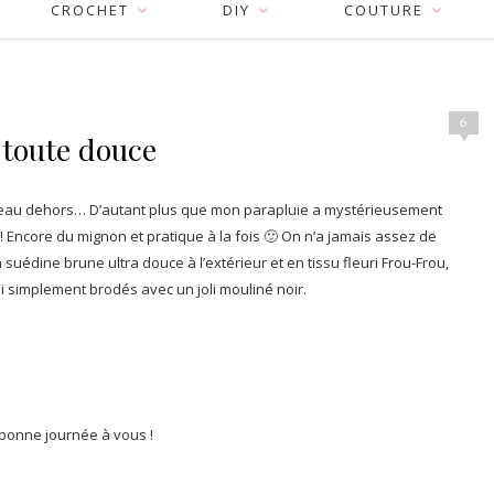
CROCHET
DIY
COUTURE
6
 toute douce
museau dehors… D’autant plus que mon parapluie a mystérieusement
 Encore du mignon et pratique à la fois 🙂 On n’a jamais assez de
suédine brune ultra douce à l’extérieur et en tissu fleuri Frou-Frou,
 ai simplement brodés avec un joli mouliné noir.
 bonne journée à vous !