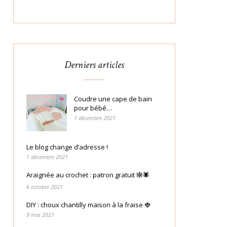
Derniers articles
Coudre une cape de bain
pour bébé…
1 décembre 2021
Le blog change d’adresse !
1 décembre 2021
Araignée au crochet : patron gratuit 🕸🕷
6 octobre 2021
DIY : choux chantilly maison à la fraise 🍓
9 mai 2021