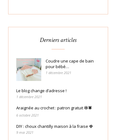
Derniers articles
Coudre une cape de bain
pour bébé…
1 décembre 2021
Le blog change d’adresse !
1 décembre 2021
Araignée au crochet : patron gratuit 🕸🕷
6 octobre 2021
DIY : choux chantilly maison à la fraise 🍓
9 mai 2021