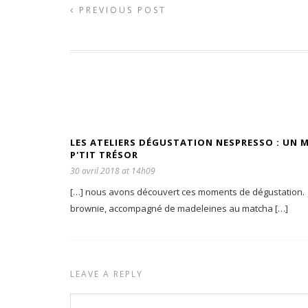
PREVIOUS POST
LES ATELIERS DÉGUSTATION NESPRESSO : UN
P'TIT TRÉSOR
30 avril 2018 at 14h09
[…] nous avons découvert ces moments de dégustation. J’a
brownie, accompagné de madeleines au matcha […]
LEAVE A REPLY