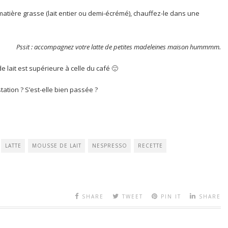
 matière grasse (lait entier ou demi-écrémé), chauffez-le dans une
Pssit : accompagnez votre latte de petites madeleines maison hummmm.
de lait est supérieure à celle du café 🙂
tation ? S’est-elle bien passée ?
LATTE
MOUSSE DE LAIT
NESPRESSO
RECETTE
SHARE
TWEET
PIN IT
SHARE