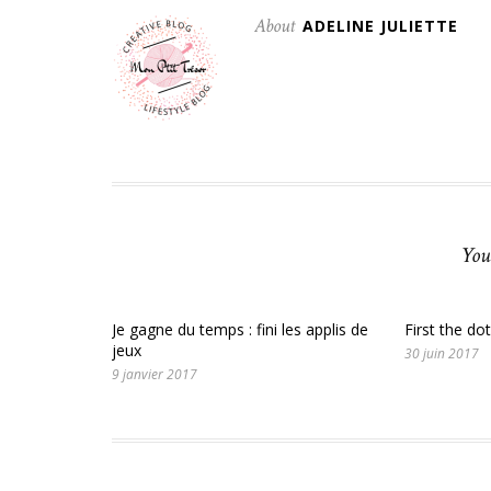
About
ADELINE JULIETTE
You
Je gagne du temps : fini les applis de
First the dot
jeux
30 juin 2017
9 janvier 2017