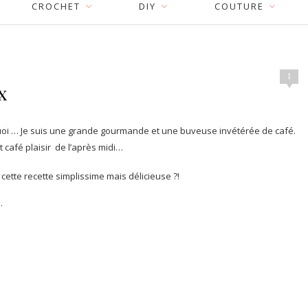
CROCHET
DIY
COUTURE
1
x
uoi … Je suis une grande gourmande et une buveuse invétérée de café.
t café plaisir de l’après midi…
 cette recette simplissime mais délicieuse ?!
.