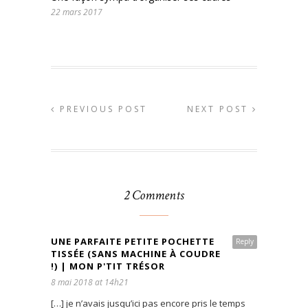
22 mars 2017
PREVIOUS POST
NEXT POST
2 Comments
UNE PARFAITE PETITE POCHETTE
Reply
TISSÉE (SANS MACHINE À COUDRE
!) | MON P'TIT TRÉSOR
8 mai 2018 at 14h21
[…] je n’avais jusqu’ici pas encore pris le temps