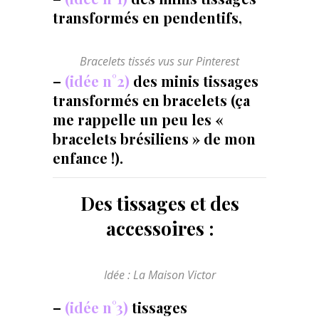
transformés en pendentifs,
Bracelets tissés vus sur Pinterest
–
(idée n°2)
des minis tissages
transformés en bracelets (ça
me rappelle un peu les «
bracelets brésiliens » de mon
enfance !).
Des tissages et des
accessoires :
Idée : La Maison Victor
–
(idée n°3)
tissages