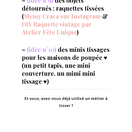
–
(idée n°9)
des objets
détournés : raquettes tissées
(
Mymy Craca sur Instagram
&
DIY Raquette vintage par
Atelier Fête Unique
)
–
(idée n°10)
des minis tissages
pour les maisons de poupée ♥
(un petit tapis, une mini
couverture, un mimi mini
tissage ♥)
Et vous, avez-vous déjà utilisé un métier à
tisser ?