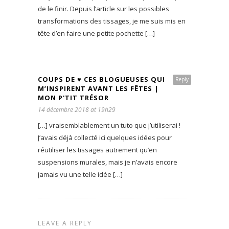
de le finir. Depuis l’article sur les possibles
transformations des tissages, je me suis mis en
tête d’en faire une petite pochette […]
COUPS DE ♥ CES BLOGUEUSES QUI
Reply
M’INSPIRENT AVANT LES FÊTES |
MON P'TIT TRÉSOR
14 décembre 2018 at 19h29
[…] vraisemblablement un tuto que j’utiliserai !
J’avais déjà collecté ici quelques idées pour
réutiliser les tissages autrement qu’en
suspensions murales, mais je n’avais encore
jamais vu une telle idée […]
LEAVE A REPLY