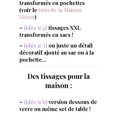
transformés en pochettes
(voir le
tuto de la Maison
Victor
)
–
(idée n°4)
tissages XXL
transformés en sacs !
–
(idée n°5)
ou juste un détail
décoratif ajouté au sac ou à la
pochette…
Des tissages pour la
maison :
–
(idée n°6)
version dessous de
verre ou même set de table !