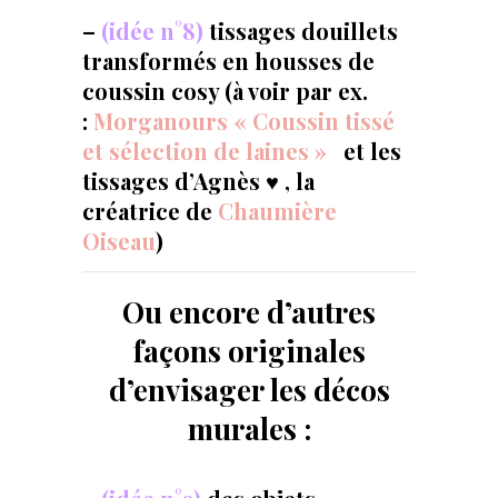
–
(idée n°8)
tissages douillets
transformés en housses de
coussin cosy (à voir par ex.
:
Morganours « Coussin tissé
et sélection de laines »
et les
tissages d’Agnès ♥ , la
créatrice de
Chaumière
Oiseau
)
Ou encore d’autres
façons originales
d’envisager les décos
murales :