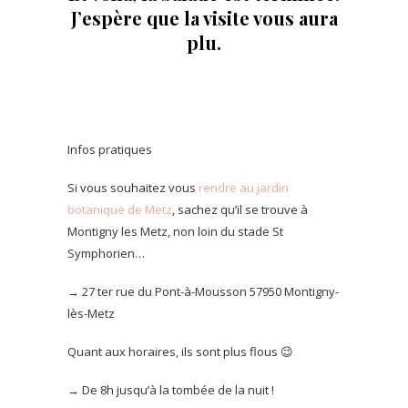
J’espère que la visite vous aura
plu.
Infos pratiques
Si vous souhaitez vous
rendre au jardin
botanique de Metz
, sachez qu’il se trouve à
Montigny les Metz, non loin du stade St
Symphorien…
→ 27 ter rue du Pont-à-Mousson 57950 Montigny-
lès-Metz
Quant aux horaires, ils sont plus flous 😉
→ De 8h jusqu’à la tombée de la nuit !