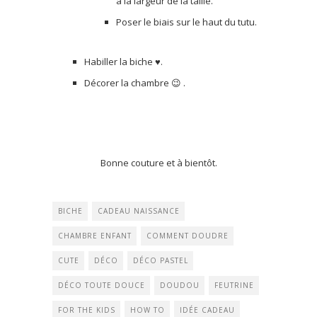
à la largeur de la taille.
Poser le biais sur le haut du tutu.
Habiller la biche ♥.
Décorer la chambre 😉 .
Bonne couture et à bientôt.
BICHE
CADEAU NAISSANCE
CHAMBRE ENFANT
COMMENT DOUDRE
CUTE
DÉCO
DÉCO PASTEL
DÉCO TOUTE DOUCE
DOUDOU
FEUTRINE
FOR THE KIDS
HOW TO
IDÉE CADEAU