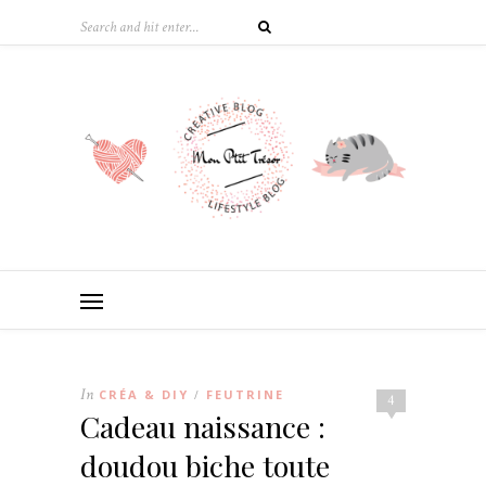
In
CRÉA & DIY
FEUTRINE
/
4
Cadeau naissance :
doudou biche toute