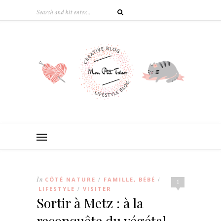
In
CÔTÉ NATURE
FAMILLE, BÉBÉ
/
/
1
LIFESTYLE
VISITER
/
Sortir à Metz : à la
reconquête du végétal