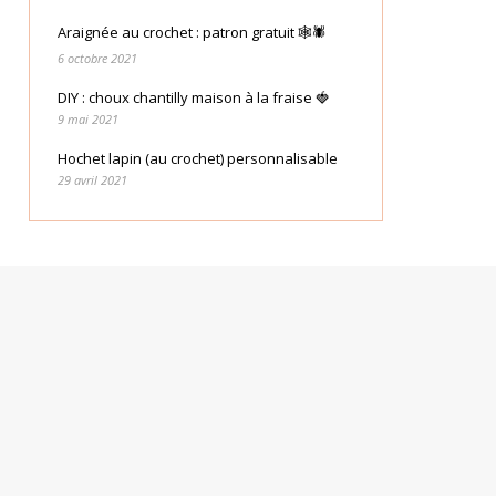
Araignée au crochet : patron gratuit 🕸🕷
6 octobre 2021
DIY : choux chantilly maison à la fraise 🍓
9 mai 2021
Hochet lapin (au crochet) personnalisable
29 avril 2021