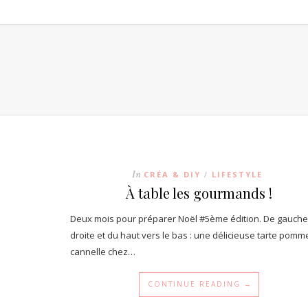
In
CRÉA & DIY
LIFESTYLE
/
À table les gourmands !
Deux mois pour préparer Noël #5ème édition. De gauche
droite et du haut vers le bas : une délicieuse tarte pomm
cannelle chez…
CONTINUE READING →