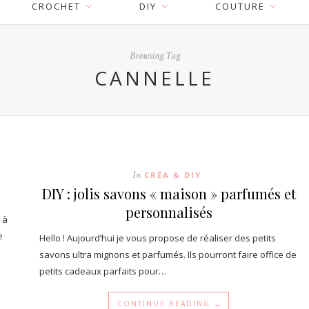
CROCHET
DIY
COUTURE
Browsing Tag
CANNELLE
In
CRÉA & DIY
DIY : jolis savons « maison » parfumés et
personnalisés
 à
e
Hello ! Aujourd’hui je vous propose de réaliser des petits
savons ultra mignons et parfumés. Ils pourront faire office de
petits cadeaux parfaits pour…
CONTINUE READING →