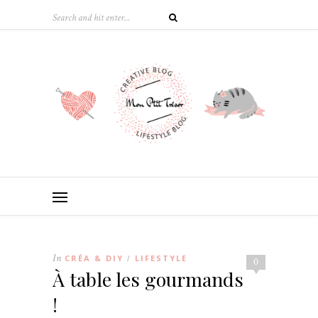
In
CRÉA & DIY
LIFESTYLE
/
0
À table les gourmands
!