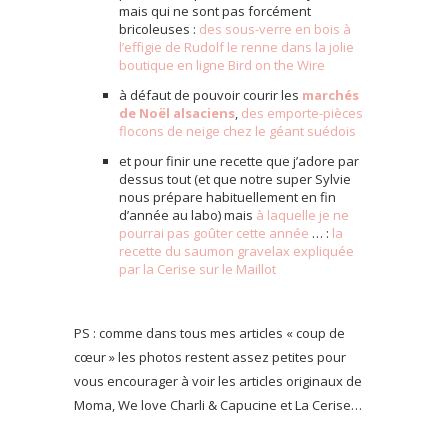
mais qui ne sont pas forcément
bricoleuses :
des sous-verre en bois à
l’effigie de Rudolf le renne dans la jolie
boutique en ligne Bird on the Wire
à défaut de pouvoir courir les
marchés
de Noël alsaciens
,
des emporte-pièces
flocons de neige chez le géant suédois
et pour finir une recette que j’adore par
dessus tout (et que notre super Sylvie
nous prépare habituellement en fin
d’année au labo) mais
à laquelle je ne
pourrai pas goûter cette année
… :
la
recette du saumon gravelax expliquée
par la Cerise sur le Maillot
PS : comme dans tous mes articles « coup de
cœur » les photos restent assez petites pour
vous encourager à voir les articles originaux de
Moma, We love Charli & Capucine et La Cerise…