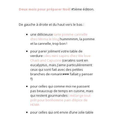
Deux mois pour préparer Noël
#5ème édition.
De gauche à droite et du haut vers le bas :
une délicieuse
tarte pomme cannelle
chez Moma le blog
hummmmm, la pomme
et la cannelle, trop bon !
pour parer joliment votre table de
verdure :
des mini sapins chez We love
Charli and Capucine
(ceratins sont en
eucalyptus, mais j’aime particulièrement
ceux qui sont fait avec des petites
branches de romarin♥♥♥ fallait y penser
!!)
pour celles qui comme moi ne passent
pas beaucoup de temps en cuisine, mais
qui restent gourmandes :
mélange tout
prêt pour bonhomme pain d’épice de
HEMA
pour celles qui ont envie d’une jolie table