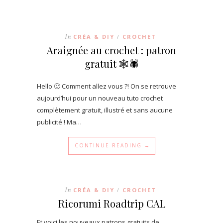
In
CRÉA & DIY
CROCHET
/
Araignée au crochet : patron
gratuit 🕸🕷
Hello 🙂 Comment allez vous ?! On se retrouve
aujourd’hui pour un nouveau tuto crochet
complètement gratuit, illustré et sans aucune
publicité ! Ma…
CONTINUE READING →
In
CRÉA & DIY
CROCHET
/
Ricorumi Roadtrip CAL
Et voici les nouveaux patrons gratuits de