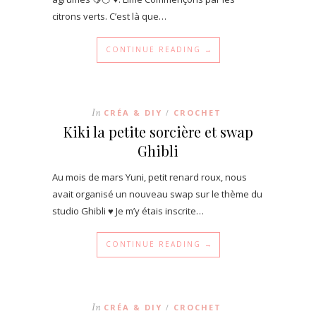
citrons verts. C’est là que…
CONTINUE READING →
In
CRÉA & DIY
CROCHET
/
Kiki la petite sorcière et swap
Ghibli
Au mois de mars Yuni, petit renard roux, nous
avait organisé un nouveau swap sur le thème du
studio Ghibli ♥ Je m’y étais inscrite…
CONTINUE READING →
In
CRÉA & DIY
CROCHET
/