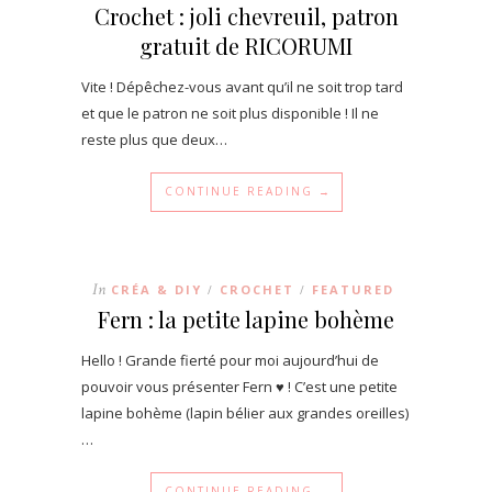
Crochet : joli chevreuil, patron
gratuit de RICORUMI
Vite ! Dépêchez-vous avant qu’il ne soit trop tard
et que le patron ne soit plus disponible ! Il ne
reste plus que deux…
CONTINUE READING →
In
CRÉA & DIY
CROCHET
FEATURED
/
/
Fern : la petite lapine bohème
Hello ! Grande fierté pour moi aujourd’hui de
pouvoir vous présenter Fern ♥ ! C’est une petite
lapine bohème (lapin bélier aux grandes oreilles)
…
CONTINUE READING →