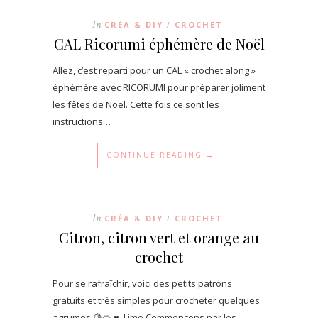
In
CRÉA & DIY
CROCHET
/
CAL Ricorumi éphémère de Noël
Allez, c’est reparti pour un CAL « crochet along »
éphémère avec RICORUMI pour préparer joliment
les fêtes de Noël. Cette fois ce sont les
instructions…
CONTINUE READING →
In
CRÉA & DIY
CROCHET
/
Citron, citron vert et orange au
crochet
Pour se rafraîchir, voici des petits patrons
gratuits et très simples pour crocheter quelques
agrumes 🍋🍊 ♥. Lime Commençons par les