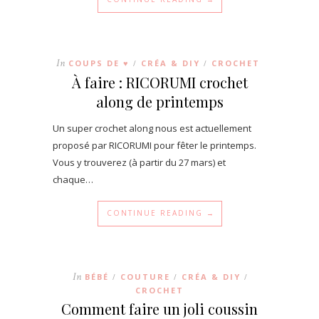
In
COUPS DE ♥
CRÉA & DIY
CROCHET
/
/
À faire : RICORUMI crochet
along de printemps
Un super crochet along nous est actuellement
proposé par RICORUMI pour fêter le printemps.
Vous y trouverez (à partir du 27 mars) et
chaque…
CONTINUE READING →
In
BÉBÉ
COUTURE
CRÉA & DIY
/
/
/
CROCHET
Comment faire un joli coussin